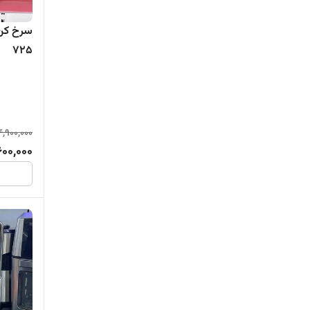
725
4,900,000
600,000