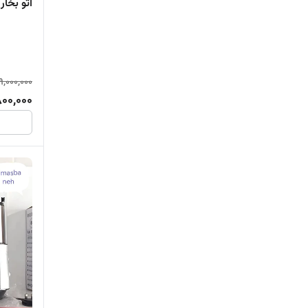
اتو بخار 
9,000,000
800,000