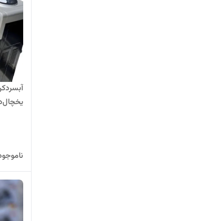
یخچال‌د
پنل لم
ناموجود