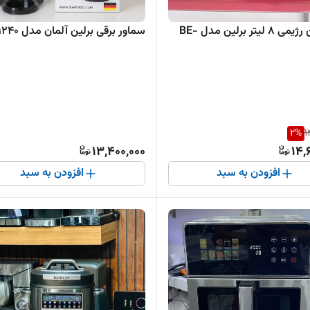
سرخ کن رژیمی 8 لیتر برلین مدل BE-
سماور برقی برلین آلمان مدل BE1240
2
%
1
13,400,000
14,
افزودن به سبد
افزودن به سبد