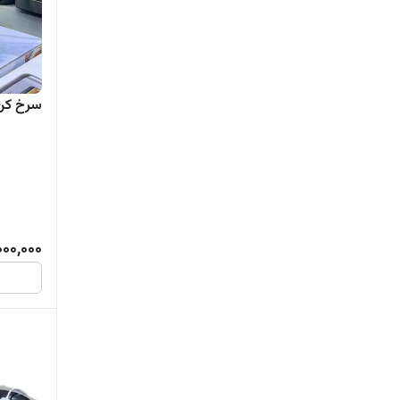
سرخ کن برلین n
000,000