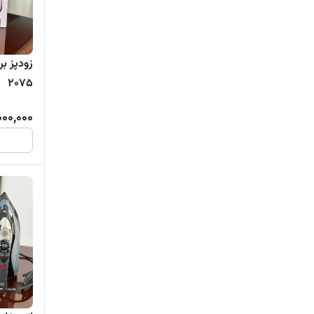
2075
000,000