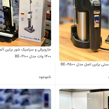
جاروبرقی و سرامیک شور برلین آلم
1400 وات مدل BE-4100
ی برلین اصل مدل BE-4500
ناموجود