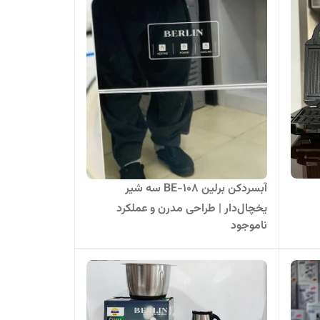
آبسردکن برلین BE-108 سه شیر
یخچال‌دار | طراحی مدرن و عملکرد
ناموجود
قدرتمن