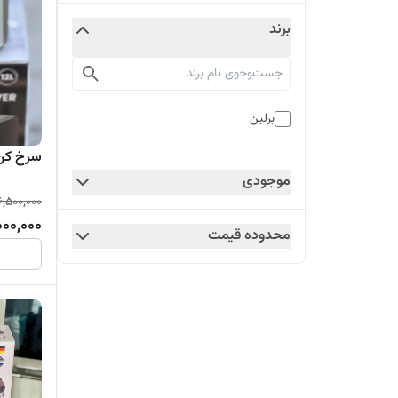
برند
برلین
سرخ کن ب
موجودی
6,500,000
000,000
محدوده قیمت