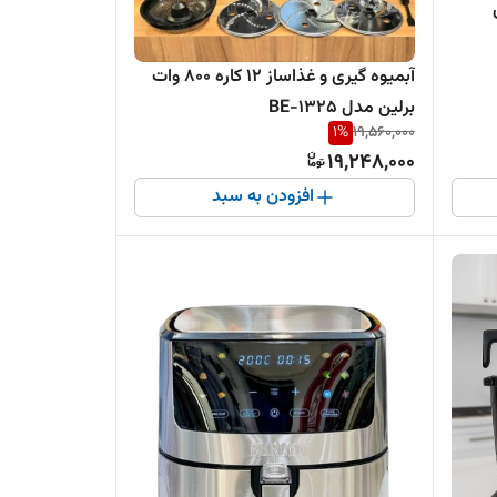
آبمیوه گیری و غذاساز 12 کاره 800 وات
برلین مدل BE-1325
1
%
19,560,000
19,248,000
افزودن به سبد