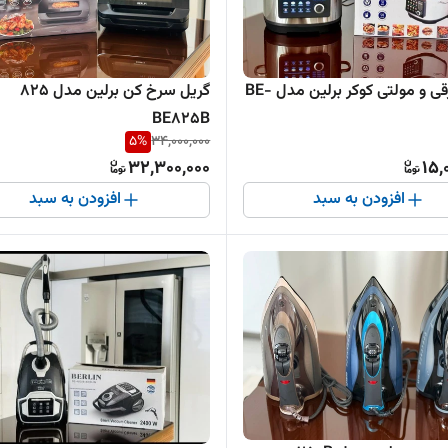
زودپز برقی و مولتی کوکر برلین مدل BE-
گریل سرخ کن برلین مدل ۸۲۵
BE825B
5
%
34,000,000
32,300,000
15,
افزودن به سبد
افزودن به سبد