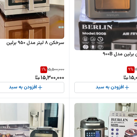
سرخکن 8 لیتر مدل 950 برلین
رلین مدل 900B
1
%
15,500,000
9
%
1
15,300,000
15,
افزودن به سبد
افزودن به سبد