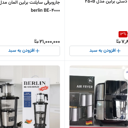
دستی برلین مدل 250B
جاروبرقی سایلنت برلین المان مدل
berlin BE-4000
13
%
21,000,000
7,
افزودن به سبد
افزودن به سبد