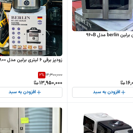
berli مدل 960B
زودپز برقی 6 لیتری برلین مدل BE20800
2
%
14,300,000
13,950,000
16,
افزودن به سبد
افزودن به سبد