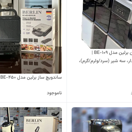
آبسردکن برلین مدل BE-109 |
ار، سه شیر (سرد/ولرم/گرم)،
سی
ساندویچ ساز برلین مدل BE-450
ناموجود