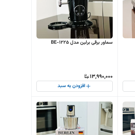
سماور برقی برلین مدل BE-1225
13,990,000
افزودن به سبد