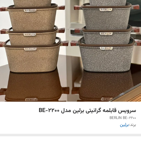
سرویس قابلمه گرانیتی برلین مدل BE-2200
BERLIN BE-2200
برند:
برلین