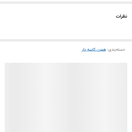
سَری خمیرزن
دارای پایه نگه دارنده
نظرات
دارای ۵ سطح سرعت
بدنه استیل و پلاستیک ABS
سَری های استیل ضد زنگ
دسته‌بندی
:
سیم پیچی مسی
همزن کاسه دار