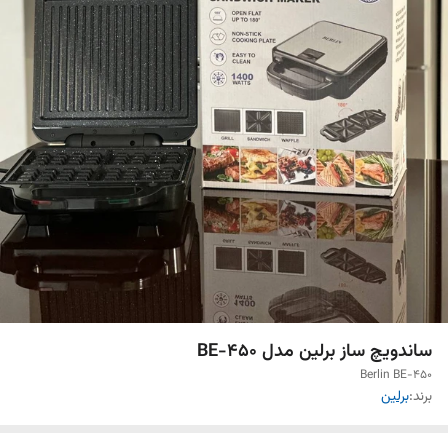
ساندویچ ساز برلین مدل BE-450
Berlin BE-450
برند:
برلین