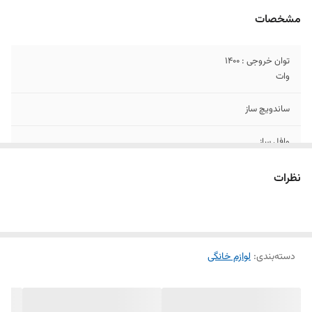
مشخصات
توان خروجی : ۱۴۰۰
وات
ساندویچ ساز
وافل ساز
گریل
نظرات
صفحه های ۴ تکه ای
جنس اصلی و با
کیفیت
دسته‌بندی
:
لوازم خانگی