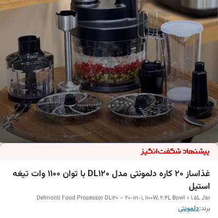
غذاساز ۲۰ کاره دلمونتی مدل DL120 با توان ۱۱۰۰ وات تیغه
استیل
Delmonti Food Processor DL120 – 20-in-1, 1100W, 2.4L Bowl + 1.5L Jar
برند:
دلمونتی