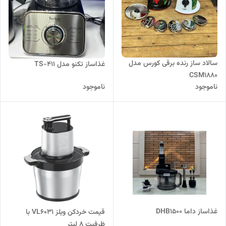
سالاد ساز رنده برقی کورس مدل
غذاساز تکنو مدل TS-411
CSM1880
ناموجود
ناموجود
غذاساز داما DHB1500
قیمت خردکن ویلز VL6031 با
ظرفیت ۸ لیتر