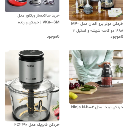
خرید سالادساز ویکتور مدل
VK1100SM | خردکن و رنده
خردکن مولر پرو آلمان مدل MP-
چندکاره Victor
1988 دو کاسه شیشه و استیل 3
ناموجود
ناموجود
لیتری
خردکن نینجا مدل Ninja NJ1002
خردکن فابریک مدل FC2490