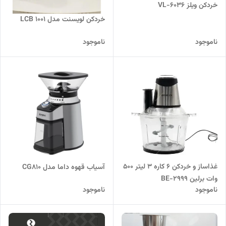
خردکن ویلز VL-6036
خردکن لویسنت مدل LCB 1001
ناموجود
ناموجود
غذاساز و خردکن 6 کاره 3 لیتر 500
آسیاب قهوه داما مدل CG810
وات برلین BE-2999
ناموجود
ناموجود