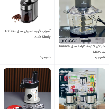
آسیاب قهوه اسبولی مدل SYCG-
801D Sboly
خردکن 9 تیغه کاراجا مدل Karaca
MC2008
ناموجود
ناموجود