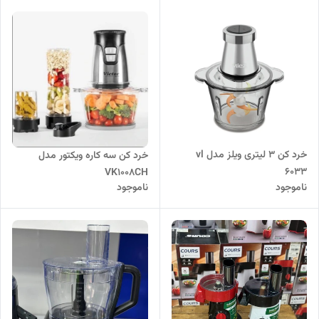
خرد کن 3 لیتری ویلز مدل vl
خرد کن سه کاره ویکتور مدل
6033
VK1008CH
ناموجود
ناموجود