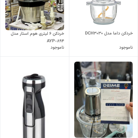
خردکن داما مدل DCH3030
خردکن 6 لیتری هوم استار مدل
AYP-894
ناموجود
ناموجود