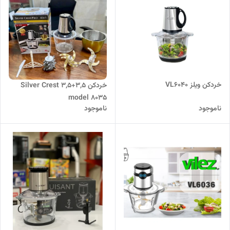
خردکن ویلز VL6040
خردکن Silver Crest 3,5+3,5
model 8035
ناموجود
ناموجود