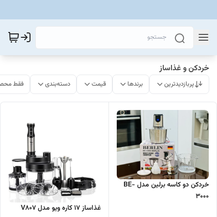
خردکن و غذاساز
پربازدیدترین
برندها
قیمت
دسته‌بندی
فقط محصو
خردکن دو کاسه برلین مدل BE-
3000
غذاساز ۱۷ کاره ویو مدل V807