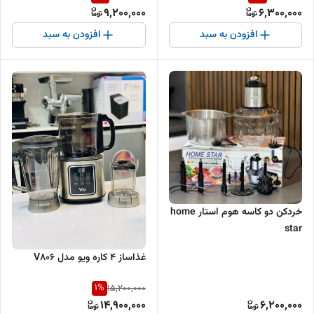
9,200,000
6,300,000
افزودن به سبد
افزودن به سبد
خردکن دو کاسه هوم استار home
star
غذاساز ۴ کاره ویو مدل V806
1
%
15,200,000
14,900,000
6,200,000