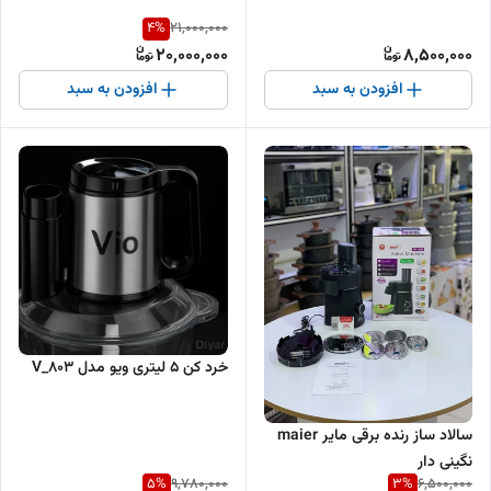
4
%
21,000,000
20,000,000
8,500,000
افزودن به سبد
افزودن به سبد
خرد کن ۵ لیتری ویو مدل V_803
سالاد ساز رنده برقی مایر maier
نگینی دار
5
%
3
%
9,780,000
6,500,000