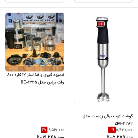
آبمیوه گیری و غذاساز 12 کاره 800
وات برلین مدل BE-1325
گوشت کوب برقی زومیت مدل
ZM-2282
1
%
2
%
19,560,000
5,430,000
19,248,000
5,279,000