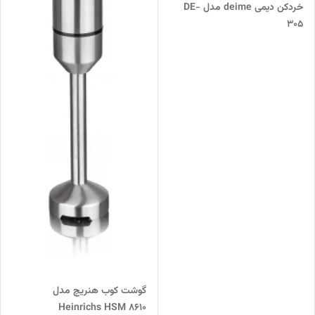
خردکن دیمی deime مدل DE-
305
گوشت کوب هنریچ مدل
Heinrichs HSM 8610