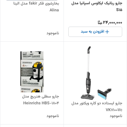
جارو رباتیک ایکاوس اسپانیا مدل
بخارشوی فکر fakir مدل الینا
S15
Alina
24,000,000
افزودن به سبد
ناموجود
جارو سطلی هنریچ مدل
جارو ایستاده دو کاره ویکتور مدل
Heinrichs HBS-1804
VK7100Vc
ناموجود
ناموجود