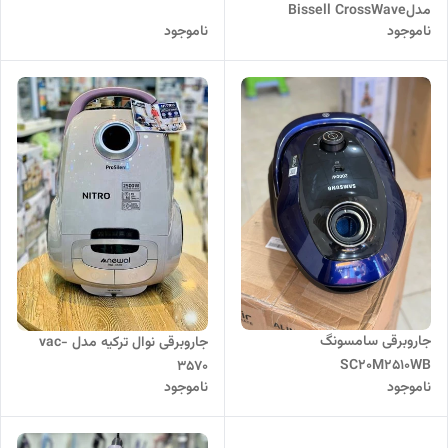
مدلBissell CrossWave
ناموجود
ناموجود
HydroSteam Pet Select
جاروبرقی سامسونگ
جاروبرقی نوال ترکیه مدل vac-
SC20M2510WB
3570
ناموجود
ناموجود