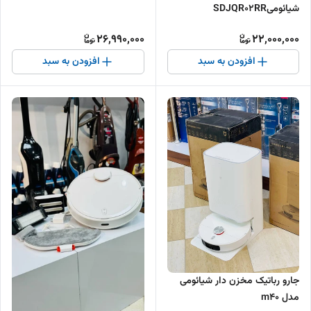
شیائومیSDJQR02RR
26,990,000
22,000,000
افزودن به سبد
افزودن به سبد
جارو رباتیک مخزن دار شیائومی
مدل m40