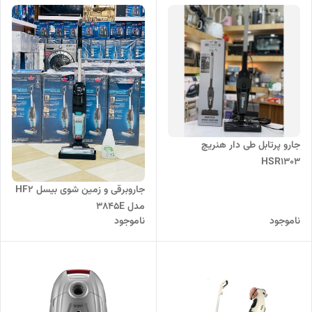
جارو پرتابل طی دار هنریچ
HSR1303
جاروبرقی و زمین شوی بیسل HF2
مدل 3845E
ناموجود
ناموجود