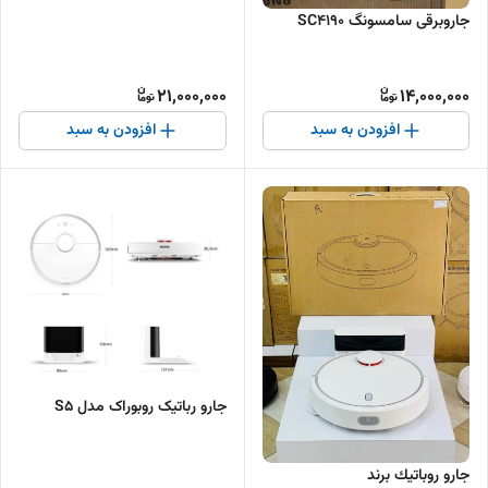
جاروبرقی سامسونگ SC4190
21,000,000
14,000,000
افزودن به سبد
افزودن به سبد
جارو رباتیک روبوراک مدل S5
جارو روباتيك برند