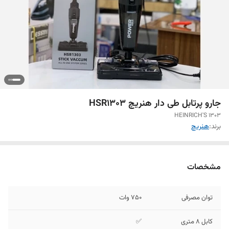
جارو پرتابل طی دار هنریچ HSR1303
HEINRICH'S 1303
برند:
هنریچ
مشخصات
توان مصرفی
750 وات
کابل ۸ متری
✅