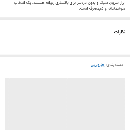
ابزار سریع، سبک و بدون دردسر برای پاکسازی روزانه هستند، یک انتخاب
هوشمندانه و کم‌مصرف است.
طراحی و بدنه
بدنه سبک و ارگونومیک HSR1303 باعث می‌شود به‌راحتی در دست جا بگیرد و
نظرات
بدون فشار زیاد، تمامی سطوح کف مانند سرامیک، پارکت و سنگ را تمیز کند.
قدرت مکش مناسب این دستگاه ذرات ریز گردوغبار، موهای حیوانات خانگی و
آشغال‌های سبک را به‌راحتی جمع می‌کند. عملکرد طی نیز به‌صورت چرخشی
طراحی شده و با قابلیت پاشش آب، سطوح را همزمان جارو و تمیز می‌کند. این
ویژگی به شما کمک می‌کند زمان کمتری برای نظافت صرف کنید و نتیجه‌ای
درخشان‌تر بگیرید.
دسته‌بندی
:
جاروبرقی
گنجایش و مخزن
همچنین مخزن آب دستگاه ظرفیت مناسبی دارد و بدون نیاز به پر کردن مکرر،
چند اتاق را به‌راحتی طی‌کشی می‌کند. فیلتر قابل شست‌وشو، نگهداری آسان و
مصرف انرژی پایین از دیگر ویژگی‌های جذاب این جارو هستند.
جمع بندی
اگر به‌دنبال یک وسیله‌ی جمع‌وجور، همه‌کاره و اقتصادی برای نظافت روزانه
خانه یا محل کار هستید، جارو پرتابل طی‌دار هنریچ HSR1303 دقیقاً همان
چیزی‌ست که نیاز دارید.