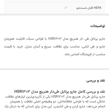
HEPA قابل شستشو
✅
قدرت بالا، صدای کم
✅
توضیحات
چرخش 360 درجه
✅
سری
جارو پرتابل طی دار هنریچ مدل HSR1303 با طراحی سبک، قابلیت هم‌زمان
جارو و طی کشی، مناسب برای نظافت سریع و آسان منزل. خرید با قیمت
طراحی سبک و
✅
خوش‌دست
مناسب از فروشگاه الماس بانه.
قابلیت سیستم تی
✅
شور همزمان
نقد و بررسی
نقد و بررسی کامل جارو پرتابل طی‌دار هنریچ مدل HSR1303
جارو پرتابل طی‌دار هنریچ مدل HSR1303 یکی از کاربردی‌ترین ابزارهای نظافت
خانگی است که با طراحی خلاقانه‌اش، دو وظیفه‌ی اصلی نظافت را همزمان
انجام می‌دهد: جارو کردن و طی کشیدن. این مدل برای کسانی که به دنبال یک