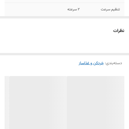
تنظیم سرعت
2 سرعته
تعداد تیغه
6 تیغه تیتانیوم ضد زنگ
نظرات
نمایشگر دیجیتال
✅
نشان دهنده تایمر
کارکرد
دارای سنسور محافظ
✅
دسته‌بندی
:
خردکن و غذاساز
جهت جلوگیری از گرم
شدن بیش از حد
موتور