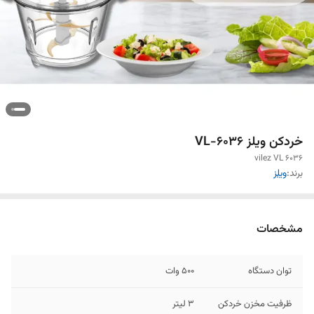
خردکن ویلز VL-6036
vilez VL 6036
برند:
ویلز
مشخصات
توان دستگاه
500 وات
ظرفیت مخزن خردکن
3 لیتر