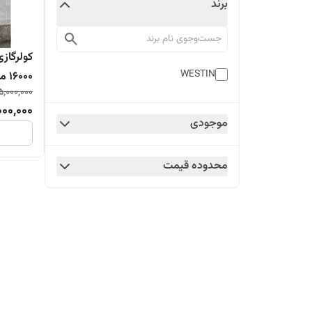
برند
WESTIN
16000 مدل WIPAC16K-410
5,000,000
000,000
موجودی
محدوده قیمت