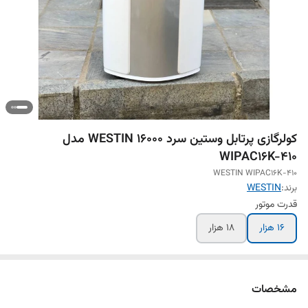
کولرگازی پرتابل وستین سرد WESTIN 16000 مدل
WIPAC16K-410
WESTIN WIPAC16K-410
برند:
WESTIN
قدرت موتور
16 هزار
18 هزار
مشخصات