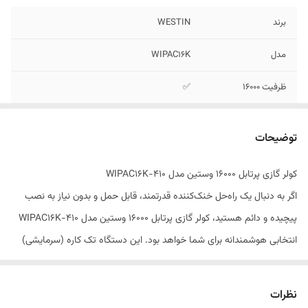
برند
WESTIN
مدل
WIPAC16K
ظرفیت 16000
✅
عملکرد فقط سرد
✅
توضیحات
نوع کمپرسور روتاری
✅
کولر گازی پرتابل 16000 وستین مدل WIPAC16K-410
اگر به دنبال یک راه‌حل خنک‌کننده قدرتمند، قابل حمل و بدون نیاز به نصب
پیچیده و دائم هستید، کولر گازی پرتابل 16000 وستین مدل WIPAC16K-410
انتخابی هوشمندانه برای شما خواهد بود. این دستگاه تک کاره (سرمایشی)
که توسط برند خوش‌نام وستین (Westin) تولید شده، با کمپرسور روتاری
بی‌صدا، کلاس آب و هوایی T3 مخصوص مناطق گرمسیر، و گاز مبرد R410a،
نظرات
یک سیستم تهویه مطبوع سیار ایده‌آل برای منزل، محل کار و فضاهای ۲۰ تا