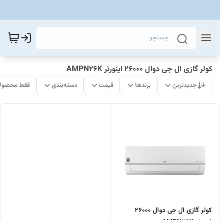
کولر گازی ال جی دوال 26000 اینورتر AMPN26K
جدیدترین
برندها
قیمت
دسته‌بندی
فقط محصولا
کولر گازی ال جی دوال 26000