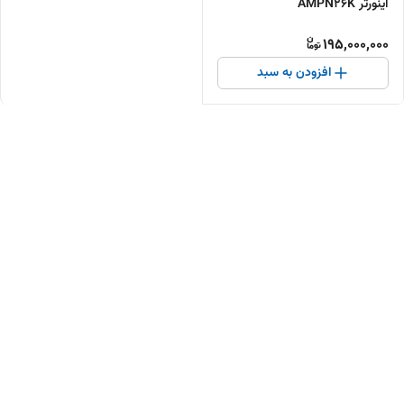
اینورتر AMPN26K
195,000,000
افزودن به سبد