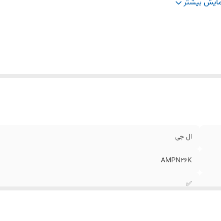
تور روتاری معتدل
:
✅
ایش بیشتر
 مبرد R410A
:
✅
ال جی
AMPN26K
✅
✅