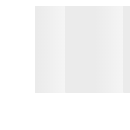
کولر گازی ال‌جی دوال اینورتر 26000 مدل AMPN26K با طراحی زیبا، فناوری پیشرفته و کارایی بالا، یکی از محصولات پرچم‌دار ال‌جی در زمینه تهویه مطبوع به‌شمار می‌رود. این مدل با ظرفیت بالای ۲۶۰۰۰
ملکردی کم‌صدا و بهینه، این کولر را به انتخابی
فناوری با تنظیم هوشمند دور موتور کمپرسور، مصرف انرژی را به‌طور چشم‌گیری کاهش می‌دهد و در
اهش مصرف برق و صدای بسیار کم در هنگام فعالیت