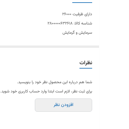
موتور روتاری معتدل
دارای ظرفیت 26000
گاز مبرد R410A
شناسه کالا: 2800000632618
سرمایش و گرمایش
موتور روتاری معتدل
گاز مبرد R410A
سیستم عیب یابی هوشمند
نظرات
قابلیت چرخش چهار جهته
فیلتر تصفیه هوا نانو
شما هم درباره این محصول نظر خود را بنویسید.
نمایشگر مخفی دیجیتال
برای ثبت نظر، لازم است ابتدا وارد حساب کاربری خود شوید.
قابلیت تنظیم آمپر مصرفی
افزودن نظر
دارای لوله مسی و کابل
ساخت کشور تایلند