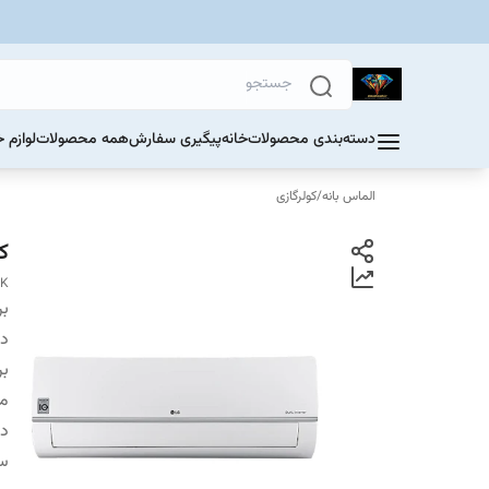
دسته‌بندی محصولات
خانه
پیگیری سفارش
همه محصولات
لوازم 
الماس بانه
/
کولرگازی
کو
6K
بر
دس
بر
م
دا
س