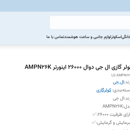
خانگی
اسکوتر
لوازم جانبی و ساعت هوشمند
تماس با ما
لر گازی ال جی دوال 26000 اینورتر AMPN26K
LG AMPN2
ند:
ال جی
ته‌بندی
:
کولرگازی
ند
:
ال جی
دل
:
AMPN26K
رای ظرفیت 26000
:
✅
رمایش و گرمایش
:
✅