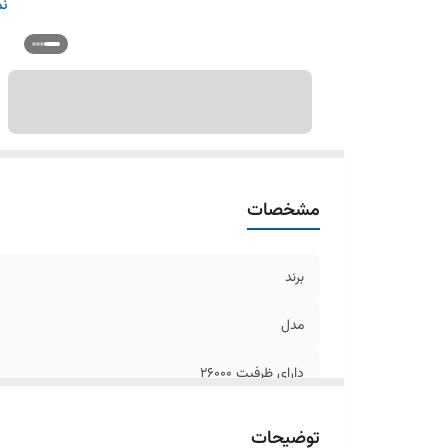
مو
نم
گاز
مشخصات
برند
مدل
دارای ظرفیت 26000
سرمایش و گرمایش
توضیحات