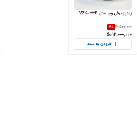
زودپز برقی ویو مدل VZK-33B
4
%
12,500,000
12,000,000
افزودن به سبد