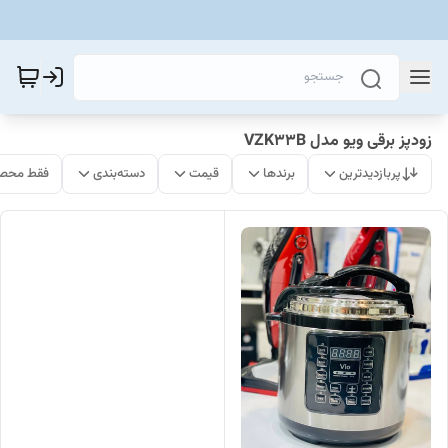
زودپز برقی ویو مدل VZK33B
پربازدیدترین
برندها
قیمت
دسته‌بندی
فقط محصو