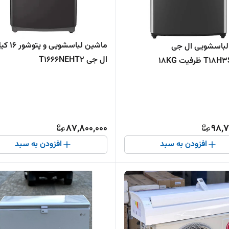
ماشین لباسشویی
لباسشویی ال جی
ال جی T1666NEHT2
ظرفیت 18KG
87,800,000
98,7
افزودن به سبد
افزودن به سبد