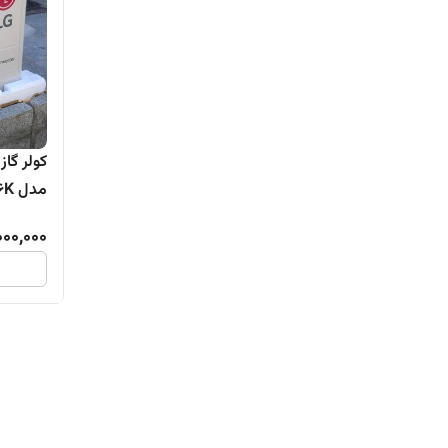
مدل BMP-26K
000,000