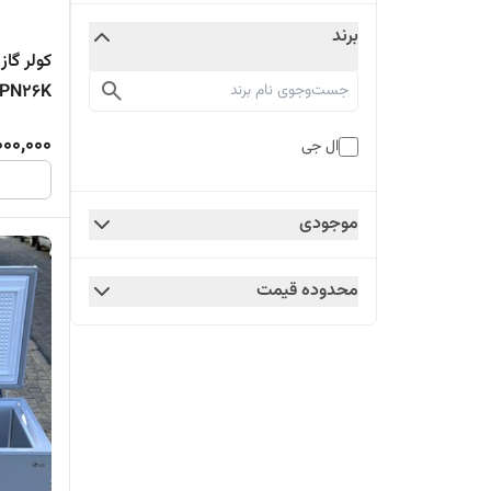
برند
PN26K
000,000
ال جی
موجودی
محدوده قیمت