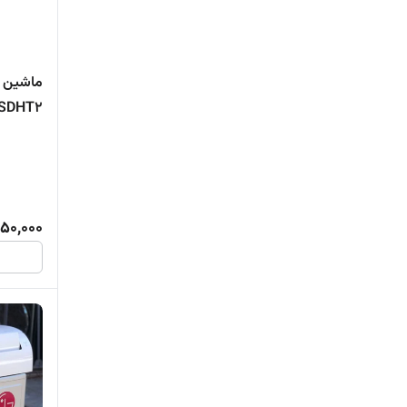
ماشین 
T18H3SDHT2 
50,000