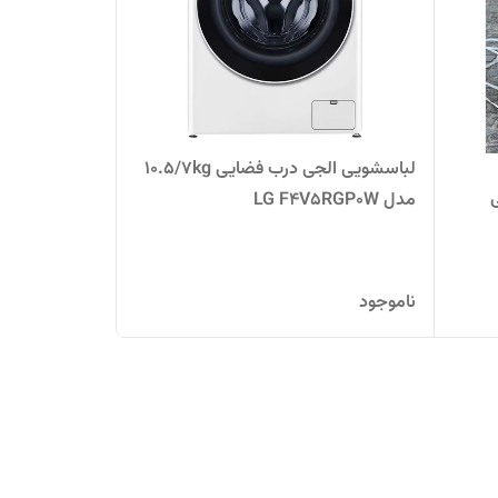
لباسشویی الجی درب فضایی 10.5/7kg
ی
مدل LG F4V5RGP0W
ناموجود