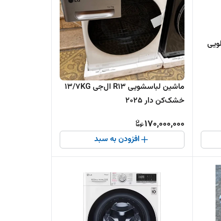
 و پتوشور 16 کیلویی
ماشین لباسشویی R13 ال‌جی 13/7KG
خشک‌کن دار 2025
170,000,000
افزودن به سبد