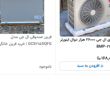
فریزر صندوقی ال جی مدل
کولر گازی ال جی 26000 هزار دوال اینورتر
GCS215SQFG | خرید فریزر خانگ
بدون برفک
168,
افزودن به سبد
ناموجود