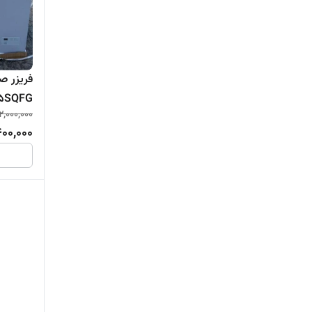
فریزر ص
5SQFG
2,000,000
400,000