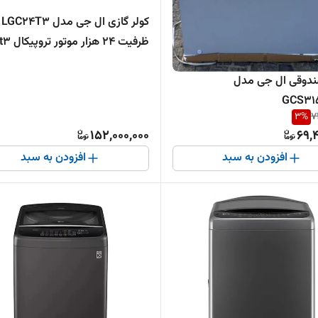
کولر گازی ال جی مدل LGC24T3
ظرفیت ۲۴ هزار موتور تروپیکال t3
ندوقی ال جی مدل
GCS31
3
%
7
152,000,000
69,
افزودن به سبد
افزودن به سبد