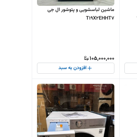
ماشین لباسشویی و پتوشور ال جی
T19X2EHHT7
105,000,000
افزودن به سبد