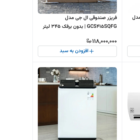
ال جی 26000 Art Cool مدل
فریزر صندوقی ال جی مدل
GCS415SQFG | بدون برفک 345 لیتر
2سبد
118,000,000
افزودن به سبد