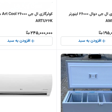
کولر گازی ال جی دوال 26000 اینورتر
کولرگازی 
ARTU26K
AM
245,000,000
195,
افزودن به سبد
افزودن به سبد