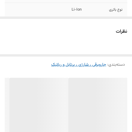
نوع باتری
Li-Ion
ولتاژ باتری
22 ولتاژ
نظرات
میزان شارژدهی باتری
25 دقیقه
مدت زمان شارژ شدن
4 ساعت
کامل
دسته‌بندی
:
جاروبرقی ، شارژی ، پرتابل و رباتیک
نشانگر وضعیت شارژ
دارد
باتری
نشانگر پر بودن
دارد
مخزن