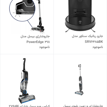
جارو رباتیک سنکور مدل
جاروشارژی بیسل مدل
SRV6485BK
PowerEdge 3111
ناموجود
ناموجود
جاروشارژی و زمین شوی بیسل
کراس ویو بیسل شارژی 2765N