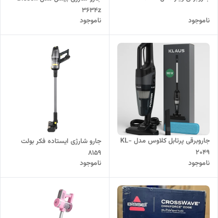
3634z
ناموجود
ناموجود
جاروبرقی پرتابل کلاوس مدل KL-
جارو شارژی ایستاده فکر بولت
2049
۸۱۵۹
ناموجود
ناموجود