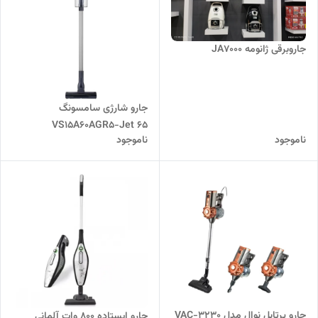
جاروبرقی ژانومه JA7000
جارو شارژی سامسونگ
VS15A60AGR5-Jet 65
ناموجود
ناموجود
جارو پرتابل نوال مدل VAC-3230
جارو ایستاده 800 وات آلمانی