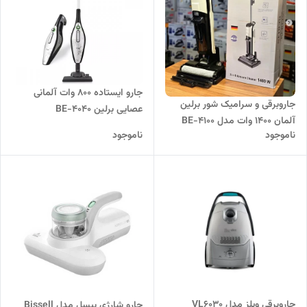
جارو ایستاده 800 وات آلمانی
جاروبرقی و سرامیک شور برلین
عصایی برلین BE-4040
آلمان 1400 وات مدل BE-4100
ناموجود
ناموجود
جاروبرقی ویلز مدل VL6030
جارو شارژی بیسل مدل Bissell