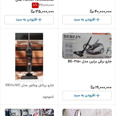
HomeProfessional مدل
5
%
37,000,000
BGL8PRO5
35,000,000
40,000,000
افزودن به سبد
افزودن به سبد
جارو برقی برلین مدل BE-4150
جارو پرتابل ویکتور مدل VK7101VC
19,000,000
افزودن به سبد
ناموجود