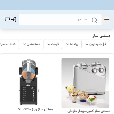
بستنی ساز
جدیدترین
برندها
قیمت
دسته‌بندی
فقط محصولا
بستنی ساز ویلز VL-7210
بستنی ساز کمپرسوردار دلونگی