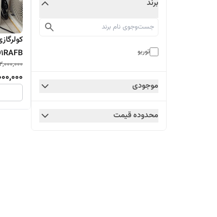
برند
توربو
1RAFB
12,000,000
000,000
موجودی
محدوده قیمت