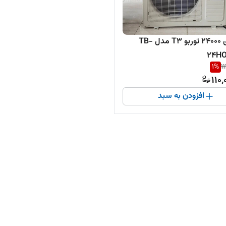
کولرگازی 24000 توربو T3 مدل TB-
24HO
1
%
1
110,
افزودن به سبد