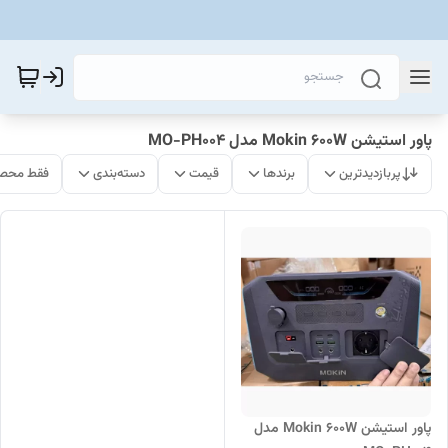
پاور استیشن Mokin 600W مدل MO-PH004
پربازدیدترین
برندها
قیمت
دسته‌بندی
فقط محصو
پاور استیشن Mokin 600W مدل