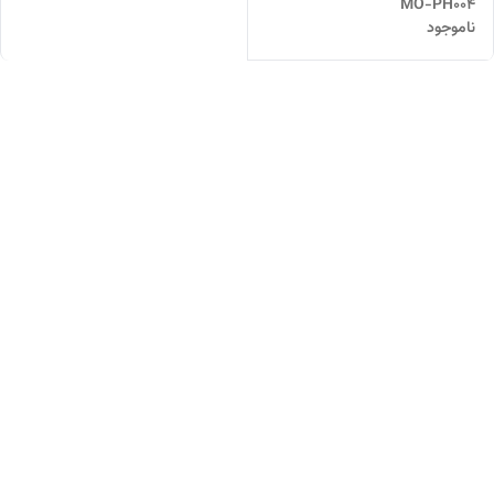
MO-PH004
ناموجود