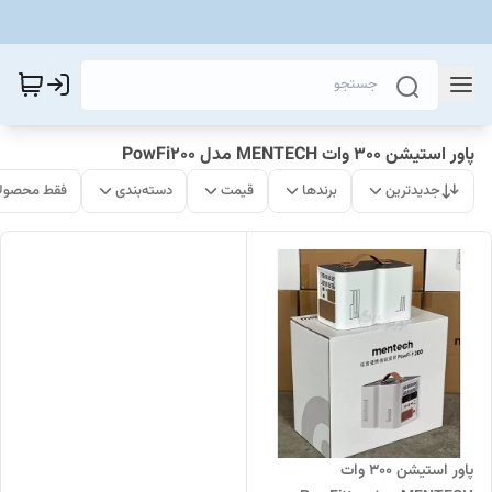
پاور استیشن 300 وات MENTECH مدل PowFi200
جدیدترین
برندها
قیمت
دسته‌بندی
فقط محصولا
پاور استیشن 300 وات