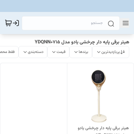
هیتر برقی پایه دار چرخشی یادو مدل YDQNN0715
پربازدیدترین
برندها
قیمت
دسته‌بندی
فقط محصو
هیتر برقی پایه دار چرخشی یادو