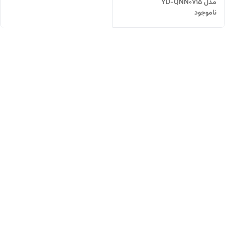
مدل YD-QNN0715
ناموجود