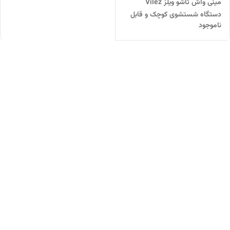
مینی واش تاشو ویلز Vilez
دستگاه شستشوی کوچک و قابل
ناموجود
حمل 0010