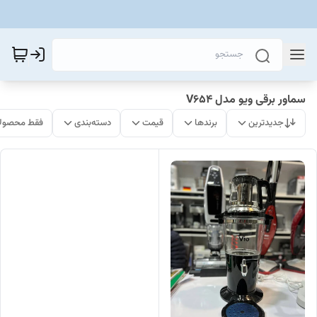
سماور برقی ویو مدل V654
جدیدترین
برندها
قیمت
دسته‌بندی
فقط محصولا