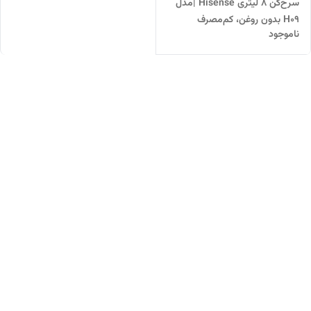
سرخ‌کن ۸ لیتری Hisense |مدل
H09 بدون روغن، کم‌مصرف
ناموجود
وجمع‌وجور