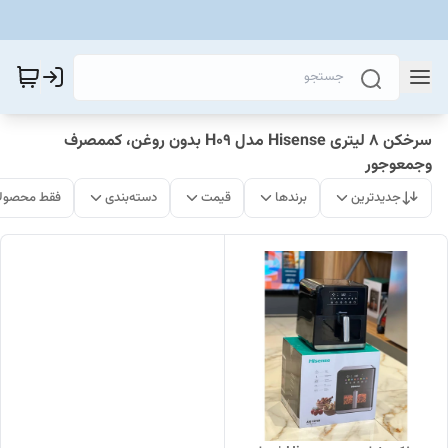
سرخکن ۸ لیتری Hisense مدل H09 بدون روغن، کممصرف
وجمعوجور
جدیدترین
برندها
قیمت
دسته‌بندی
فقط محصولا