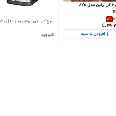
گریل سرخ کن برلین مدل ۸۲۵
B
5
%
34
سرخ کن بدون روغن ویلز مدل VL5040
32,3
افزودن به سبد
ناموجود