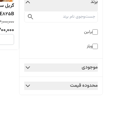
برند
E825B
,000,000
00,000
برلین
ویلز
موجودی
محدوده قیمت