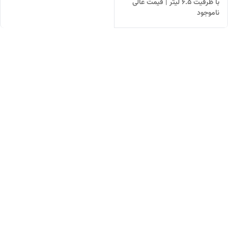
با ظرفیت ۶.۵ لیتر | قیمت عالی
ناموجود