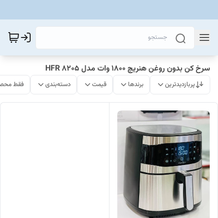
سرخ کن بدون روغن هنریچ 1800 وات مدل HFR 8205
پربازدیدترین
برندها
قیمت
دسته‌بندی
فقط محصو