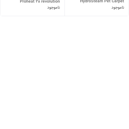
HydroSteam Pet Carpet
Proheat 2x revolution
ناموجود
ناموجود
Cleaner 3672E
cleanshot