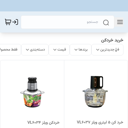
خرید خردکن
جدیدترین
برندها
قیمت
دسته‌بندی
فقط محصولا
خرد کن 5 لیتری ویلز VL6037
خردکن ویلز VL6034