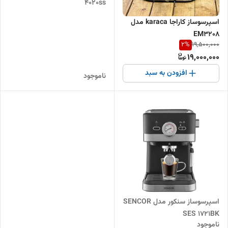
4020ss
اسپرسوساز کاراجا karaca مدل
EM3208
2
%
19,500,000
19,000,000
افزودن به سبد
ناموجود
اسپرسوساز سنکور مدل SENCOR
SES 1721BK
ناموجود