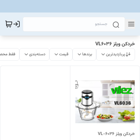
خردکن ویلز VL6036
پربازدیدترین
برندها
قیمت
دسته‌بندی
فقط محصو
خردکن ویلز VL-6036