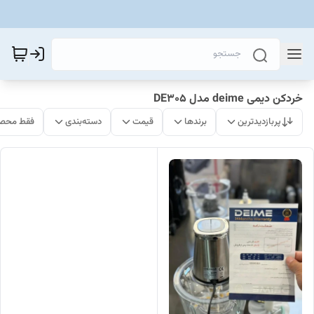
خردکن دیمی deime مدل DE305
پربازدیدترین
برندها
قیمت
دسته‌بندی
فقط محصو