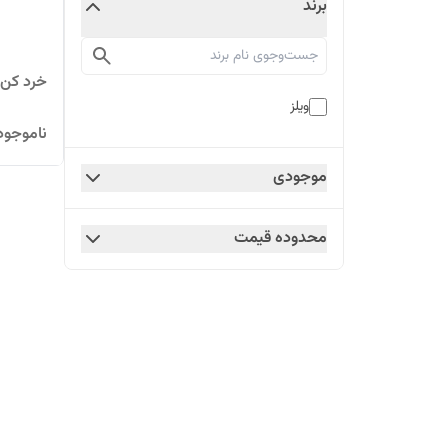
برند
خرد کن 3 لیتری ویلز مدل  6033
ویلز
ناموجود
موجودی
محدوده قیمت