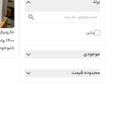
برند
جاروبرق
برلین
1400 وات مدل BE-4100
ناموجود
موجودی
محدوده قیمت