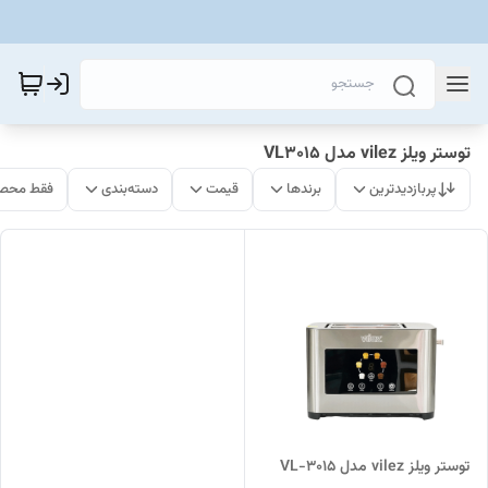
توستر ویلز vilez مدل VL3015
پربازدیدترین
برندها
قیمت
دسته‌بندی
فقط محصو
توستر ویلز vilez مدل VL-3015