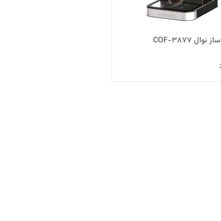
وال COF-3877