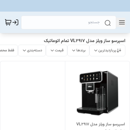
اسپرسو ساز ویلز مدل VL2917 تمام اتوماتیک
پربازدیدترین
برندها
قیمت
دسته‌بندی
فقط محصو
اسپرسو ساز ویلز مدل VL2917