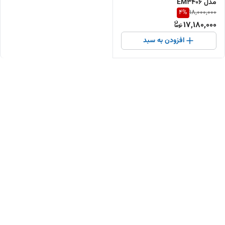
مدل EM3406
4
%
18,000,000
17,180,000
افزودن به سبد