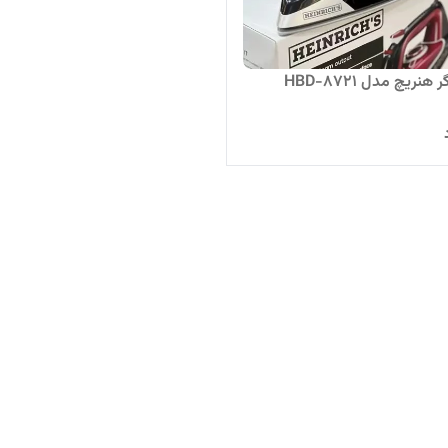
 هنریچ مدل HBD-8721