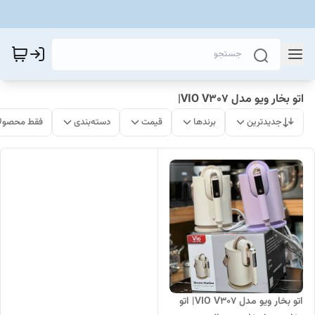
اتو بخار ویو مدل VIO V307|
جدیدترین
برندها
قیمت
دسته‌بندی
فقط محصولا
اتو بخار ویو مدل VIO V307| اتو