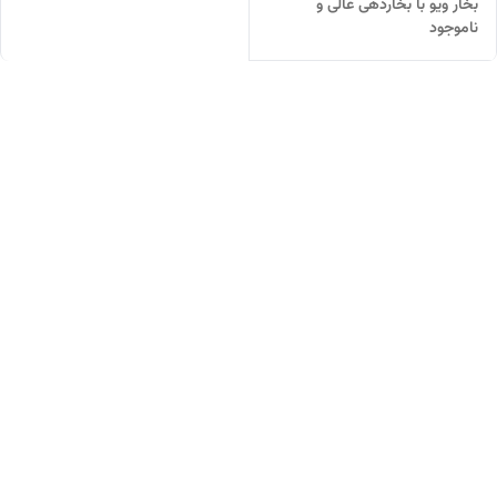
بخار ویو با بخاردهی عالی و
ناموجود
قدرتمند