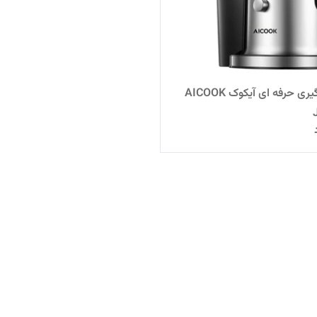
آبمیوه گیری حرفه ای آیکوک AICOOK