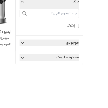
برند
آیکوک
JE-80T
موجودی
ناموجود
محدوده قیمت