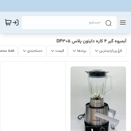
آبمیوه گیر 4 کاره دایتون پلاس DP305
پربازدیدترین
برندها
قیمت
دسته‌بندی
فقط محصو