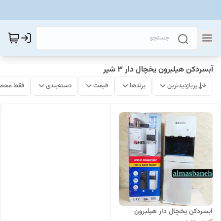
آبسردکن هیلبرون یخچال دار 3 شیر
پربازدیدترین
برندها
قیمت
دسته‌بندی
فقط محصو
ابسردکن یخچال دار هیلبرون