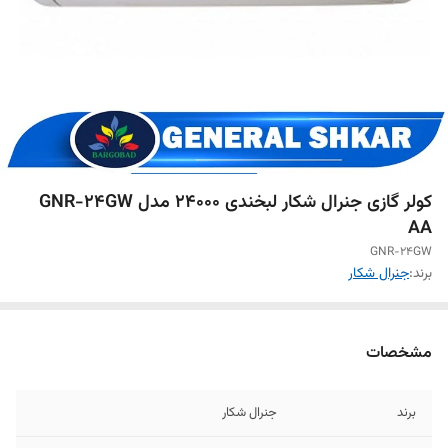
کولر گازی جنرال شکار لبخندی 24000 مدل GNR-24GW
AA
GNR-24GW
برند:
جنرال شکار
مشخصات
برند
جنرال شکار