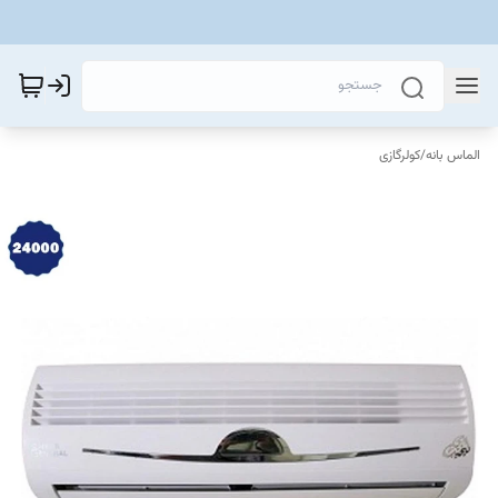
الماس بانه
/
کولرگازی