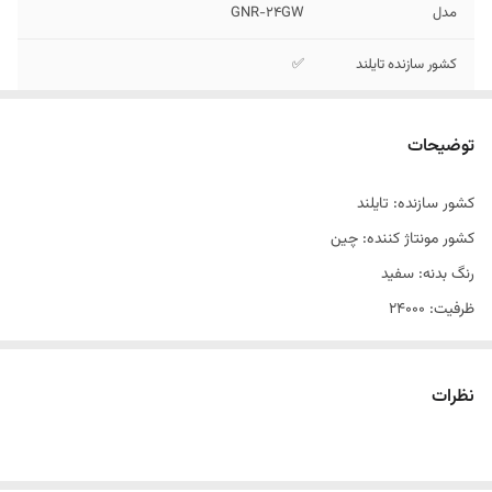
مدل
GNR-24GW
کشور سازنده تایلند
✅
کشور مونتاژ کننده
✅
چین
توضیحات
ظرفیت 24000
✅
کشور سازنده: تایلند
کشور مونتاژ کننده: چین
جنس بدنه پلاستیک
✅
ABS
رنگ بدنه: سفید
ظرفیت: 24000
جنس بدنه: پلاستیک ABS
کمپرسور: روتاری
نظرات
نحوه عملکرد: گرمایش و سرمایش
مصرف انرژی: رتبه A
شناسه کالا: 2800001811098