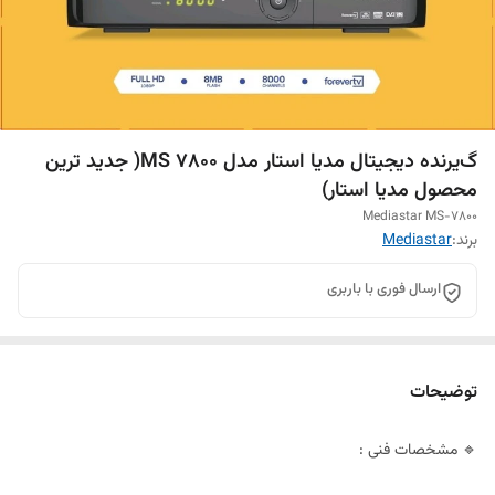
گ‌یر‌ند‌ه د‌یجیتا‌ل مدیا استار مدل MS 7800( جدید ترین
محصول مدیا استار)
Mediastar MS-7800
برند:
Mediastar
ارسال فوری با باربری
توضیحات
🔹 مشخصات فنی :