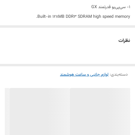
1- سی‌پی‌یو قدرتمند GX
Built-in 128MB DDR3 SDRAM high speed memory.
2- فلش 8 مگ / Flash 8MB
نظرات
3- قابلیت منحصر به فرد امکان استفاده از دو منوی مختلف و زیبا ، با
بروزرسانی‌ مداوم جهت سلایق مختلف
دسته‌بندی
:
لوازم جانبی و ساعت هوشمند
4- پشتیبانی از کدک H.265
5- قابلیت ساپورت انواع یو‌اس‌بی وای‌فای قدیم و جدید همراه با یک عدد
یو‌اس‌بی‌ وایفای آنتن‌دار رایگان
6- ساپورت کانال‌های سه‌بعدی و نیز فرکانس‌های DVD-S , DVB-S2 , H265