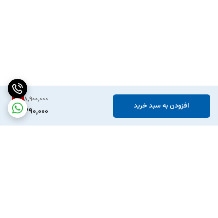
20- ساپورت سیستم‌های جدید کدینگ تاندبرگ و پاورویو و امکان وارد کردن
دستی و آسان کد‌های BISS و DCW و Tandberg و پاورویو و غیره...
21- قابلیت جستجوی پیشرفته یا Blind Search
6
%
8,900,000
22- قابلیت جستجوی شبکه Network Serch
افزودن به سبد خرید
8,290,000
23- دارای پنل LED
24- پشتیبانی از YouTube
25- دارای خروجی HDMI
برگشت به بالا