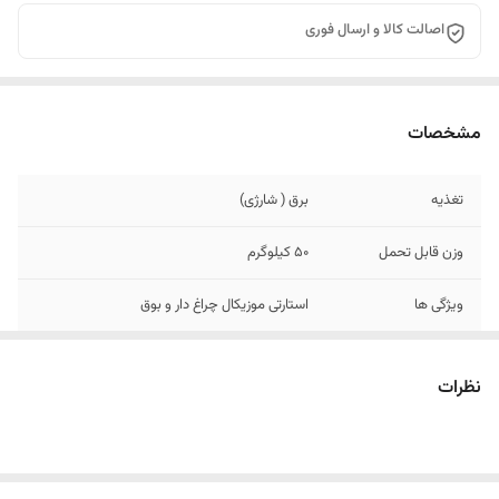
اصالت کالا و ارسال فوری
مشخصات
تغذیه
برق ( شارژی)
وزن قابل تحمل
50 کیلوگرم
ویژگی ها
استارتی موزیکال چراغ دار و بوق
رنگبندی
سبز. نارنجی . زرشکی
نظرات