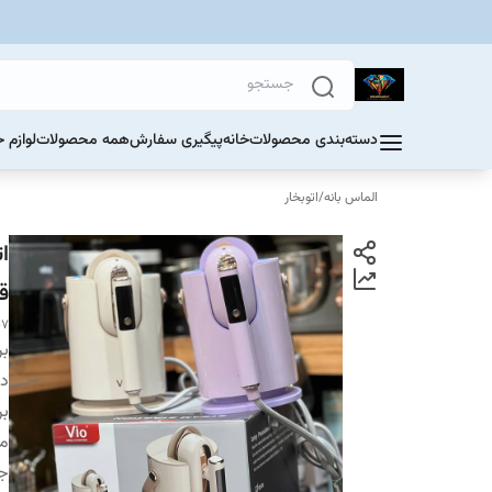
دسته‌بندی محصولات
خانه
پیگیری سفارش
همه محصولات
لوازم 
الماس بانه
/
اتوبخار
ق
07
بر
دس
بر
م
ج