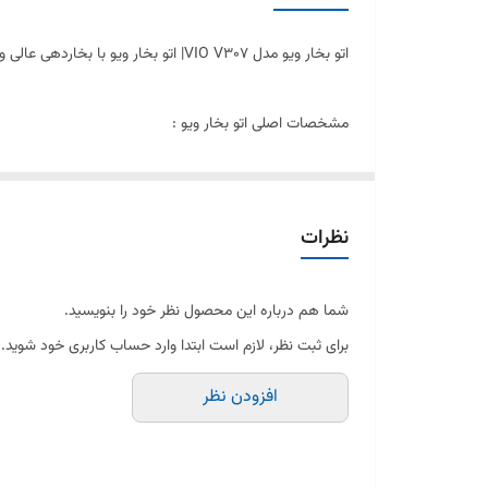
اتو بخار ویو مدل VIO V307| اتو بخار ویو با بخاردهی عالی و قدرتمند
مشخصات اصلی اتو بخار ویو :
برند : ویو
مدل : v307
نظرات
رنگ بندی : کرم و بنفش
شما هم درباره این محصول نظر خود را بنویسید.
برای ثبت نظر، لازم است ابتدا وارد حساب کاربری خود شوید.
جنس کفه : گرانیتی
افزودن نظر
بخار قدرتمند 25 گرم در دقیقه برای اتوکشی موثر