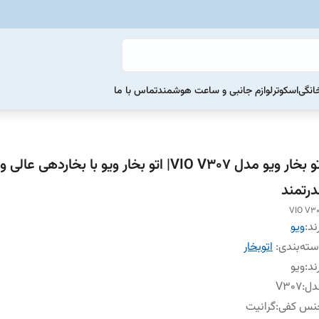
خانگی
اسکوتر
لوازم جانبی و ساعت هوشمند
تماس با ما
اتو بخار ویو مدل VIO V307| اتو بخار ویو با بخاردهی عالی و
درتمند
VIO V3
ند:
ویو
ته‌بندی
:
اتوبخار
ند
:
ویو
دل
:
V307
نس کفی
:
گرانیت