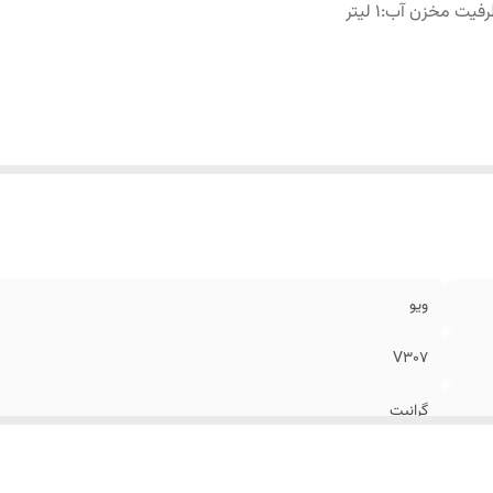
رفیت مخزن آب
:
1 لیتر
ویو
V307
گرانیت
1 لیتر