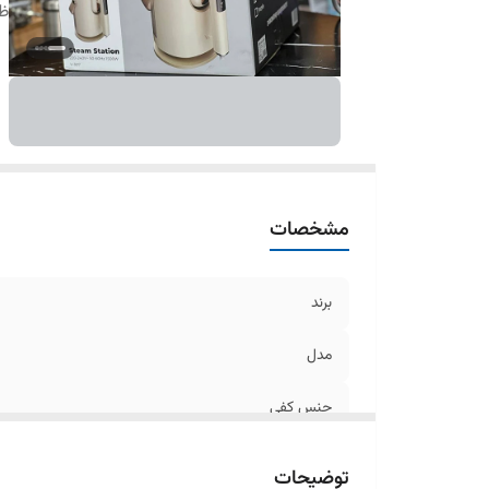
ظ
مشخصات
برند
مدل
جنس کفی
ظرفیت مخزن آب
توضیحات