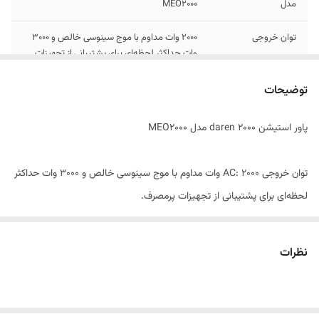
مدل
MEO2000
توان خروجی
2000 وات مداوم با موج سینوسی خالص و 3000
وات حداکثر لحظه‌ای برای پشتیبانی از تجهیزات
پرمصرف.
توضیحات
باتری
LiFePO₄ پرظرفیت حدود 2073 وات‌ساعت با
بیش از 3500 چرخه عمر تا 80٪ ظرفیت اولیه.
پاور استیشن daren 2000 مدل MEO2000
توان خروجی AC: 2000 وات مداوم با موج سینوسی خالص و 3000 وات حداکثر
لحظه‌ای برای پشتیبانی از تجهیزات پرمصرف.
باتری LiFePO₄ پرظرفیت: حدود 2073 وات‌ساعت با بیش از 3500 چرخه عمر
تا 80٪ ظرفیت اولیه.
نظرات
شارژ سریع و چندگانه: از برق شهری، پنل خورشیدی تا 600 وات و فندکی
خودرو.
پورت‌های متنوع: USB-A، USB-C با PD 100 وات، خروجی DC، فندکی خودرو