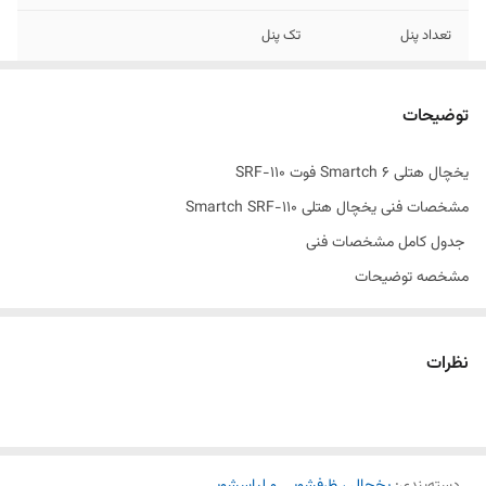
تعداد پنل
تک پنل
رنگ های
سفید و نقرای
توضیحات
گنجایش کل ب لیتر
90 لیتر
یخچال هتلی Smartch 6 فوت SRF-110
مشخصات فنی یخچال هتلی Smartch SRF-110
جدول کامل مشخصات فنی
مشخصه توضیحات
برند Smartch (اسمارتچ)
مدل SRF-110
نظرات
نوع یخچال هتلی 6 فوت
تعداد درب 1
کشوی میوه و سبزیجات دارد