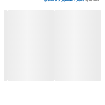
دسته‌بندی
:
طراحی پنل تک‌پنل
یخچال ، ظرفشویی و لباسشویی
رنگ‌بندی سفید، نقره‌ای
کشور سازنده چین (اصلی)
ظرفیت 6 فوت (جادار و مناسب استفاده روزانه)
طبقات 3 طبقه + 1 کشوی میوه و سبزیجات
کاربرد هتل، دفتر، سوئیت کوچک
استحکام بسیار محکم و مقاوم